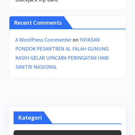
Recent Comments
A WordPress Commenter
on
YAYASAN
PONDOK PESANTREN AL FALAH GUNUNG
KASIH GELAR UPACARA PERINGATAN HARI
SANTRI NASIONAL
Kategori