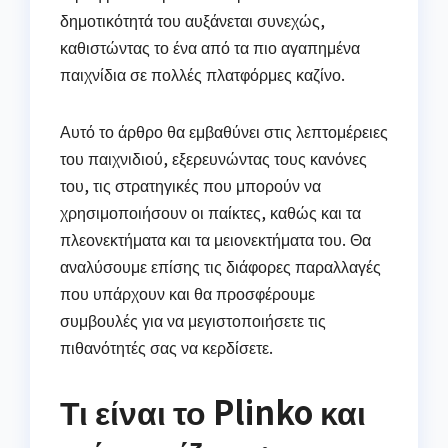
δημοτικότητά του αυξάνεται συνεχώς,
καθιστώντας το ένα από τα πιο αγαπημένα
παιχνίδια σε πολλές πλατφόρμες καζίνο.
Αυτό το άρθρο θα εμβαθύνει στις λεπτομέρειες
του παιχνιδιού, εξερευνώντας τους κανόνες
του, τις στρατηγικές που μπορούν να
χρησιμοποιήσουν οι παίκτες, καθώς και τα
πλεονεκτήματα και τα μειονεκτήματα του. Θα
αναλύσουμε επίσης τις διάφορες παραλλαγές
που υπάρχουν και θα προσφέρουμε
συμβουλές για να μεγιστοποιήσετε τις
πιθανότητές σας να κερδίσετε.
Τι είναι το Plinko και