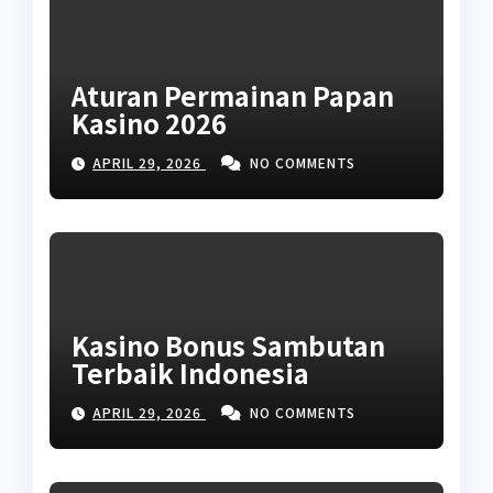
Aturan Permainan Papan
Kasino 2026
APRIL 29, 2026
NO COMMENTS
Kasino Bonus Sambutan
Terbaik Indonesia
APRIL 29, 2026
NO COMMENTS