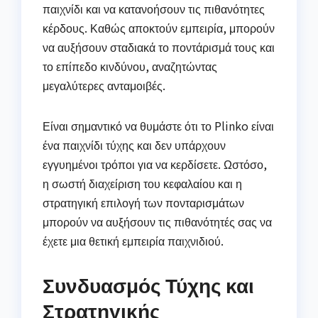
παιχνίδι και να κατανοήσουν τις πιθανότητες
κέρδους. Καθώς αποκτούν εμπειρία, μπορούν
να αυξήσουν σταδιακά το ποντάρισμά τους και
το επίπεδο κινδύνου, αναζητώντας
μεγαλύτερες ανταμοιβές.
Είναι σημαντικό να θυμάστε ότι το Plinko είναι
ένα παιχνίδι τύχης και δεν υπάρχουν
εγγυημένοι τρόποι για να κερδίσετε. Ωστόσο,
η σωστή διαχείριση του κεφαλαίου και η
στρατηγική επιλογή των πονταρισμάτων
μπορούν να αυξήσουν τις πιθανότητές σας να
έχετε μια θετική εμπειρία παιχνιδιού.
Συνδυασμός Τύχης και
Στρατηγικής