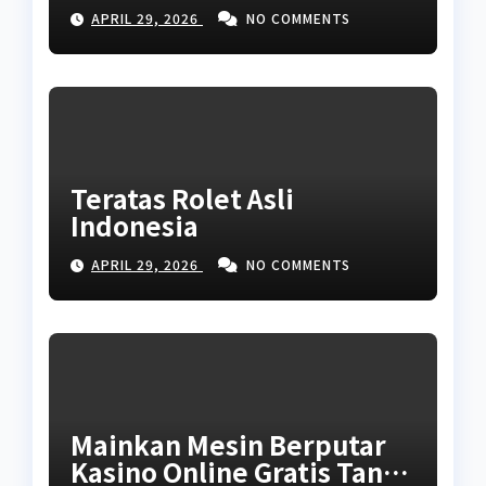
APRIL 29, 2026
NO COMMENTS
Teratas Rolet Asli
Indonesia
APRIL 29, 2026
NO COMMENTS
Mainkan Mesin Berputar
Kasino Online Gratis Tanpa