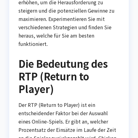
erhöhen, um die Herausforderung zu
steigern und die potenziellen Gewinne zu
maximieren. Experimentieren Sie mit
verschiedenen Strategien und finden Sie
heraus, welche für Sie am besten
funktioniert.
Die Bedeutung des
RTP (Return to
Player)
Der RTP (Return to Player) ist ein
entscheidender Faktor bei der Auswahl
eines Online-Spiels. Er gibt an, welcher
Prozentsatz der Einsätze im Laufe der Zeit
an die Spieler zurückgezahlt wird. Chicken