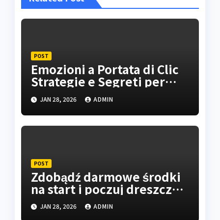
POST
Emozioni a Portata di Clic
Strategie e Segreti per
Dominare il roulettino e
JAN 28, 2026
ADMIN
Massimizzare le Tue Vinc
POST
Zdobądź darmowe środki
na start i poczuj dreszcz
emocji z bonusu bez
JAN 28, 2026
ADMIN
depozytu w beep beep