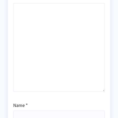
Name
*