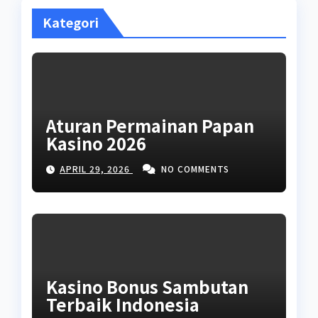
Kategori
Aturan Permainan Papan
Kasino 2026
APRIL 29, 2026
NO COMMENTS
Kasino Bonus Sambutan
Terbaik Indonesia