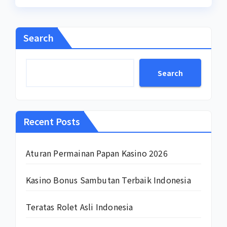
Search
Search
Recent Posts
Aturan Permainan Papan Kasino 2026
Kasino Bonus Sambutan Terbaik Indonesia
Teratas Rolet Asli Indonesia