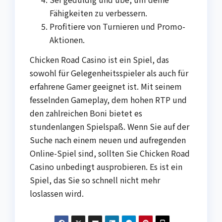
Fähigkeiten zu verbessern.
Profitiere von Turnieren und Promo-
Aktionen.
Chicken Road Casino ist ein Spiel, das
sowohl für Gelegenheitsspieler als auch für
erfahrene Gamer geeignet ist. Mit seinem
fesselnden Gameplay, dem hohen RTP und
den zahlreichen Boni bietet es
stundenlangen Spielspaß. Wenn Sie auf der
Suche nach einem neuen und aufregenden
Online-Spiel sind, sollten Sie Chicken Road
Casino unbedingt ausprobieren. Es ist ein
Spiel, das Sie so schnell nicht mehr
loslassen wird.