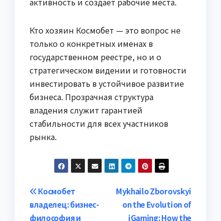
активность и создает рабочие места.
Кто хозяин Космобет — это вопрос не
только о конкретных именах в
государственном реестре, но и о
стратегическом видении и готовности
инвестировать в устойчивое развитие
бизнеса. Прозрачная структура
владения служит гарантией
стабильности для всех участников
рынка.
Post
Космобет
Mykhailo Zborovskyi
владелец: бизнес-
on the Evolution of
navigation
философия и
iGaming: How the