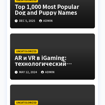
UNCATEGORIZED
Top 1,000 Most Popular
Dog and Puppy Names
DEC 5, 2025
ADMIN
UNCATEGORIZED
AR и VR в iGaming:
технологический
контекст и комментарии
MAY 12, 2024
ADMIN
Andrey Dobrovolskiy
(Cosmobet)
UNCATEGORIZED