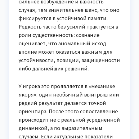
сильнее возбуждение и важность
случая, тем значительнее шанс, что оно
фиксируется в устойчивой памяти.
Редкость часто без усилий трактуется в
роли существенность: сознание
оценивает, что аномальный исход
вполне может оказаться важным для
устойчивости, позиции, защищенности
либо дальнейших решений.
У игрока это проявляется в «механике
якоря»: один необычный выигрыш или
редкий результат делается точкой
ориентира. После этого сопоставление
происходит не с реальной усредненной
динамикой, а по выразительным
случаем. Если актуальные показатели