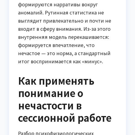
формируются нарративы вокруг
аномалий. Рутинная статистика не
выглядит привлекательно и почти не
входит в сферу внимания. Из-за этого
внутренняя модель перекашивается:
формируется впечатление, что
нечастое — это норма, а стандартный
итог воспринимается как «минус».
Как применять
понимание о
нечастости в
сессионной работе
Разбор психофизиологических