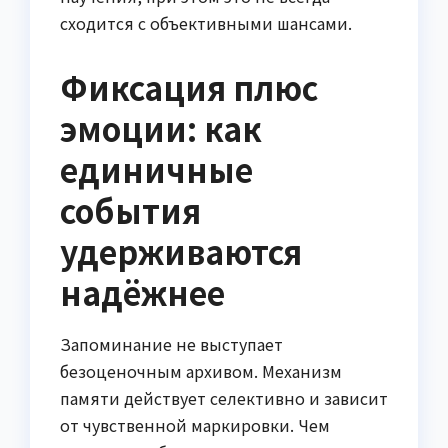
сходится с объективными шансами.
Фиксация плюс
эмоции: как
единичные
события
удерживаются
надёжнее
Запоминание не выступает
безоценочным архивом. Механизм
памяти действует селективно и зависит
от чувственной маркировки. Чем