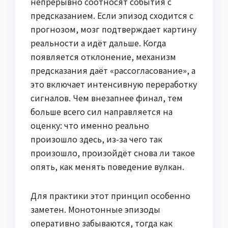
непрерывно соотносят события с
предсказанием. Если эпизод сходится с
прогнозом, мозг подтверждает картину
реальности а идёт дальше. Когда
появляется отклонение, механизм
предсказания даёт «рассогласование», а
это включает интенсивную переработку
сигналов. Чем внезапнее финал, тем
больше всего сил направляется на
оценку: что именно реально
произошло здесь, из-за чего так
произошло, произойдёт снова ли такое
опять, как менять поведение вулкан.
Для практики этот принцип особенно
заметен. Монотонные эпизоды
оперативно забываются, тогда как