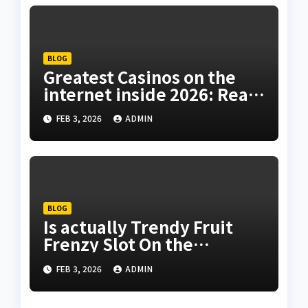
BLOG
Greatest Casinos on the
internet inside 2026: Real
money Sites & Incentives
FEB 3, 2026
ADMIN
BLOG
Is actually Trendy Fruit
Frenzy Slot On the
internet at the Slots
FEB 3, 2026
ADMIN
Kingdom Gambling
enterprise!