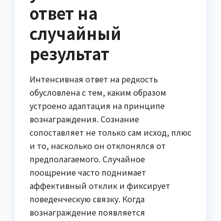
ответ на
случайный
результат
Интенсивная ответ на редкость
обусловлена с тем, каким образом
устроено адаптация на принципе
вознаграждения. Сознание
сопоставляет не только сам исход, плюс
и то, насколько он отклонялся от
предполагаемого. Случайное
поощрение часто поднимает
аффективный отклик и фиксирует
поведенческую связку. Когда
вознаграждение появляется