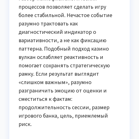
процессов позволяет сделать игру
более стабильной. Нечастое событие
разумно трактовать как
диагностический индикатор о
вариативности, а не как фиксацию
паттерна. Подобный подход казино
вулкан ослабляет реактивность и
помогает сохранять стратегическую
рамку. Если результат выглядит
«слишком важным», разумно
разграничить эмоцию от оценки и
сместиться к фактам:
продолжительность сессии, размер
игрового банка, цель, приемлемый
риск.