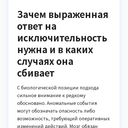
Зачем выраженная
ответ на
исключительность
нужна и в каких
случаях она
сбивает
С биологической позиции подхода
сильное внимание к редкому
обосновано. Аномальные события
могут обозначать опасность либо
возможность, требующий оперативных
изменений действий. Мозг обязан