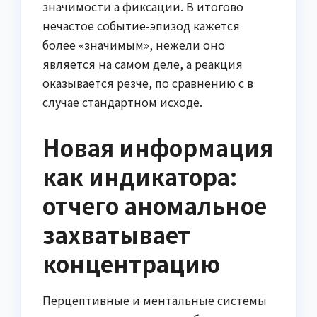
значимости а фиксации. В итогово
нечастое событие-эпизод кажется
более «значимым», нежели оно
является на самом деле, а реакция
оказывается резче, по сравнению с в
случае стандартном исходе.
Новая информация
как индикатора:
отчего аномальное
захватывает
концентрацию
Перцептивные и ментальные системы