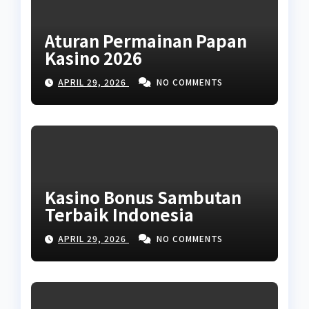
Aturan Permainan Papan
Kasino 2026
APRIL 29, 2026
NO COMMENTS
Kasino Bonus Sambutan
Terbaik Indonesia
APRIL 29, 2026
NO COMMENTS