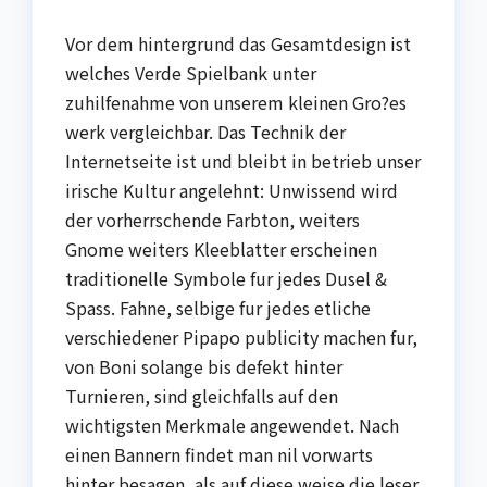
Vor dem hintergrund das Gesamtdesign ist
welches Verde Spielbank unter
zuhilfenahme von unserem kleinen Gro?es
werk vergleichbar. Das Technik der
Internetseite ist und bleibt in betrieb unser
irische Kultur angelehnt: Unwissend wird
der vorherrschende Farbton, weiters
Gnome weiters Kleeblatter erscheinen
traditionelle Symbole fur jedes Dusel &
Spass. Fahne, selbige fur jedes etliche
verschiedener Pipapo publicity machen fur,
von Boni solange bis defekt hinter
Turnieren, sind gleichfalls auf den
wichtigsten Merkmale angewendet. Nach
einen Bannern findet man nil vorwarts
hinter besagen, als auf diese weise die leser