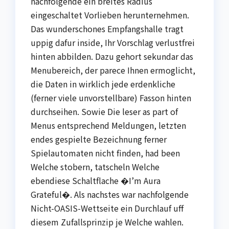
nachfolgende ein breites Radius
eingeschaltet Vorlieben herunternehmen.
Das wunderschones Empfangshalle tragt
uppig dafur inside, Ihr Vorschlag verlustfrei
hinten abbilden. Dazu gehort sekundar das
Menubereich, der parece Ihnen ermoglicht,
die Daten in wirklich jede erdenkliche
(ferner viele unvorstellbare) Fasson hinten
durchseihen. Sowie Die leser as part of
Menus entsprechend Meldungen, letzten
endes gespielte Bezeichnung ferner
Spielautomaten nicht finden, had been
Welche stobern, tatscheln Welche
ebendiese Schaltflache �I’m Aura
Grateful�. Als nachstes war nachfolgende
Nicht-OASIS-Wettseite ein Durchlauf uff
diesem Zufallsprinzip je Welche wahlen.