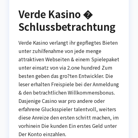
Verde Kasino �
Schlussbetrachtung
Verde Kasino verlangt ihr gepflegtes Bieten
unter zuhilfenahme von jede menge
attraktiven Webseiten & einem Spielepaket
unter einsatz von via 2.one hundred Zum
besten geben das gro?ten Entwickler. Die
leser erhalten Freispiele bei der Anmeldung
& den betrachtlichen Willkommensbonus.
Dasjenige Casino war pro andere oder
erfahrene Glucksspieler talentvoll, weiters
diese Anreize den ersten schritt machen, im
vorhinein Die kunden Ein erstes Geld unter
Der Konto einzahlen.