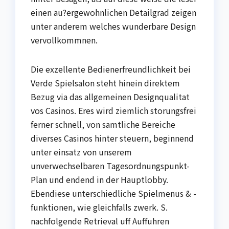
einen au?ergewohnlichen Detailgrad zeigen
unter anderem welches wunderbare Design
vervollkommnen.
Die exzellente Bedienerfreundlichkeit bei
Verde Spielsalon steht hinein direktem
Bezug via das allgemeinen Designqualitat
vos Casinos. Eres wird ziemlich storungsfrei
ferner schnell, von samtliche Bereiche
diverses Casinos hinter steuern, beginnend
unter einsatz von unserem
unverwechselbaren Tagesordnungspunkt-
Plan und endend in der Hauptlobby.
Ebendiese unterschiedliche Spielmenus & -
funktionen, wie gleichfalls zwerk. S.
nachfolgende Retrieval uff Auffuhren