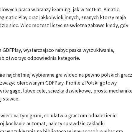
zolowych praca w branzy iGaming, jak w NetEnt, Amatic,
agmatic Play oraz jakkolwiek innych, znanych ktorzy maja
dzie siec. Wiec mozesz liczyc na swietna zabawe kiedy, gdy
 z GDFPlay, wystarczajaco nabyc paska wyszukiwania,
ub otworzyc odpowiednia kategorie.
e najchetniej wybierane gra wideo na pewno polskich gracz
ozwazyc oferowanym GDFPlay. Profile z Polski gotowy
wite gage, latwe cele, sciezka dzwiekowe, prosta mechanik
j stawce.
oswiecona tym grom, co ulatwia graczom odnalezienie
oj kochanie automat, nalezy sprawdzic zakladki
 wyszukiwania na bibliotece w inny sposob wnikac gra