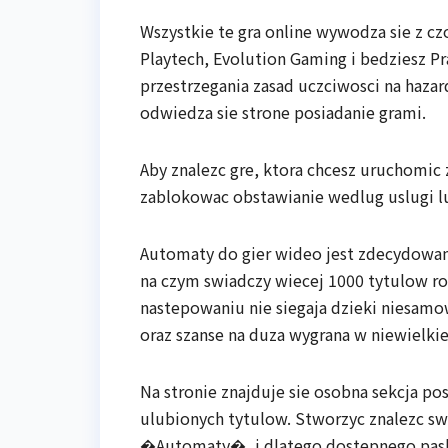
Wszystkie te gra online wywodza sie z c
Playtech, Evolution Gaming i bedziesz Pr
przestrzegania zasad uczciwosci na hazar
odwiedza sie strone posiadanie grami.
Aby znalezc gre, ktora chcesz uruchomic
zablokowac obstawianie wedlug uslugi l
Automaty do gier wideo jest zdecydowani
na czym swiadczy wiecej 1000 tytulow r
nastepowaniu nie siegaja dzieki niesamo
oraz szanse na duza wygrana w niewielkie
Na stronie znajduje sie osobna sekcja p
ulubionych tytulow. Stworzyc znalezc sw
�Automaty�, i dlatego dostepnego paska