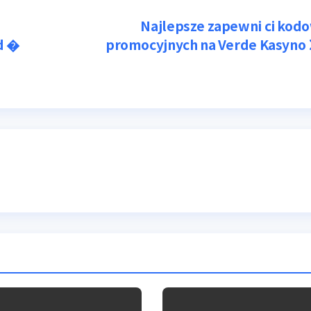
Najlepsze zapewni ci kod
d �
promocyjnych na Verde Kasyno