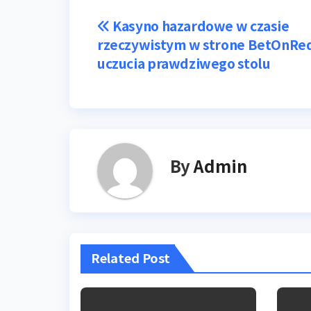
Post
Kasyno hazardowe w czasie
rzeczywistym w strone BetOnRe
navigation
uczucia prawdziwego stolu
By
Admin
Related Post