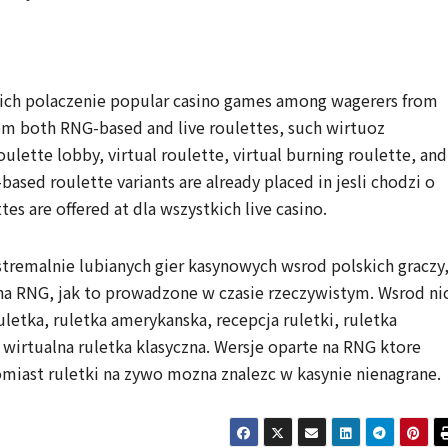
tkich polaczenie popular casino games among wagerers from
em both RNG-based and live roulettes, such wirtuoz
lette lobby, virtual roulette, virtual burning roulette, and
based roulette variants are already placed in jesli chodzi o
s are offered at dla wszystkich live casino.
tremalnie lubianych gier kasynowych wsrod polskich graczy
na RNG, jak to prowadzone w czasie rzeczywistym. Wsrod ni
etka, ruletka amerykanska, recepcja ruletki, ruletka
z wirtualna ruletka klasyczna. Wersje oparte na RNG ktore
omiast ruletki na zywo mozna znalezc w kasynie nienagrane.