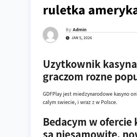
ruletka ameryka
By
Admin
JAN 5, 2026
Uzytkownik kasyna 
graczom rozne pop
GDFPlay jest miedzynarodowe kasyno onli
calym swiecie, i wraz z w Polsce.
Bedacym w ofercie 
sa niesamowite, n