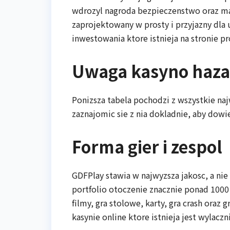
wdrozyl nagroda bezpieczenstwo oraz ma 
zaprojektowany w prosty i przyjazny dla
inwestowania ktore istnieja na stronie 
Uwaga kasyno haz
Ponizsza tabela pochodzi z wszystkie na
zaznajomic sie z nia dokladnie, aby dowie
Forma gier i zespol
GDFPlay stawia w najwyzsza jakosc, a ni
portfolio otoczenie znacznie ponad 1000 
filmy, gra stolowe, karty, gra crash oraz
kasynie online ktore istnieja jest wylac