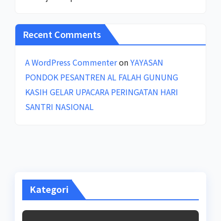
Recent Comments
A WordPress Commenter
on
YAYASAN
PONDOK PESANTREN AL FALAH GUNUNG
KASIH GELAR UPACARA PERINGATAN HARI
SANTRI NASIONAL
Kategori