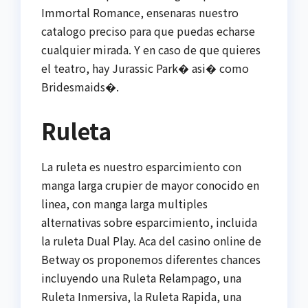
Immortal Romance, ensenaras nuestro
catalogo preciso para que puedas echarse
cualquier mirada. Y en caso de que quieres
el teatro, hay Jurassic Park� asi� como
Bridesmaids�.
Ruleta
La ruleta es nuestro esparcimiento con
manga larga crupier de mayor conocido en
linea, con manga larga multiples
alternativas sobre esparcimiento, incluida
la ruleta Dual Play. Aca del casino online de
Betway os proponemos diferentes chances
incluyendo una Ruleta Relampago, una
Ruleta Inmersiva, la Ruleta Rapida, una