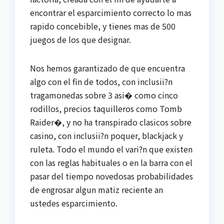
encontrar el esparcimiento correcto lo mas
rapido concebible, y tienes mas de 500
juegos de los que designar.
Nos hemos garantizado de que encuentra
algo con el fin de todos, con inclusii?n
tragamonedas sobre 3 asi� como cinco
rodillos, precios taquilleros como Tomb
Raider�, y no ha transpirado clasicos sobre
casino, con inclusii?n poquer, blackjack y
ruleta. Todo el mundo el vari?n que existen
con las reglas habituales o en la barra con el
pasar del tiempo novedosas probabilidades
de engrosar algun matiz reciente an
ustedes esparcimiento.