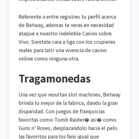
Referente a entre registres tu perfil acerca
de Betway, ademas te veras en necesidad
ataque a nuestro indeleble Casino sobre
Vivo. Sientate cara a liga con los crupieres
reales para latir una vivencia de casino
online como ninguna otra.
Tragamonedas
Una vez que resultan slot machines, Betway
brinda lo mejor de la fabrica, dando la gran
disparidad. Con juegos de franquicias
favoritas como Tomb Raider� asi� como
Guns n’ Roses, desplazandolo hacia el pelo
las favoritos para los fans igual que