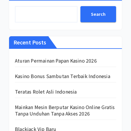
Search
Recent Posts
Aturan Permainan Papan Kasino 2026
Kasino Bonus Sambutan Terbaik Indonesia
Teratas Rolet Asli Indonesia
Mainkan Mesin Berputar Kasino Online Gratis
Tanpa Unduhan Tanpa Akses 2026
Blackjack Vip Baru