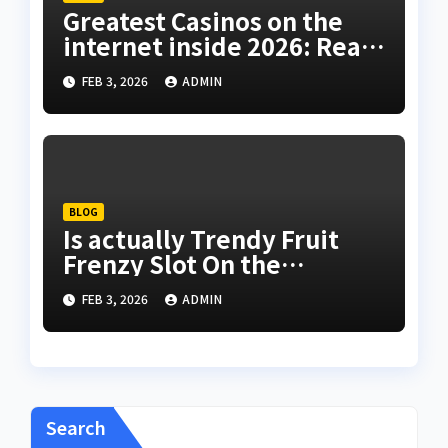
Greatest Casinos on the
internet inside 2026: Real
money Sites & Incentives
FEB 3, 2026
ADMIN
BLOG
Is actually Trendy Fruit
Frenzy Slot On the
internet at the Slots
FEB 3, 2026
ADMIN
Kingdom Gambling
enterprise!
Search