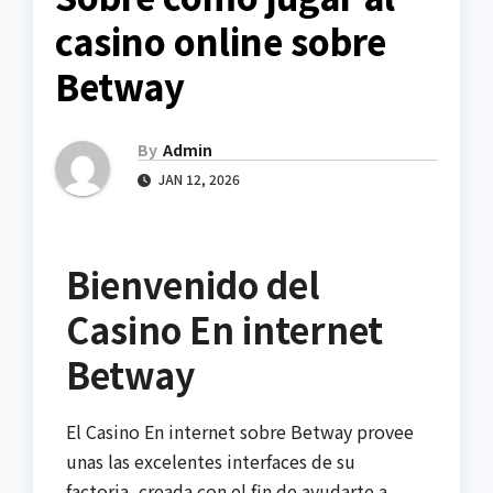
casino online sobre
Betway
By
Admin
JAN 12, 2026
Bienvenido del
Casino En internet
Betway
El Casino En internet sobre Betway provee
unas las excelentes interfaces de su
factoria, creada con el fin de ayudarte a