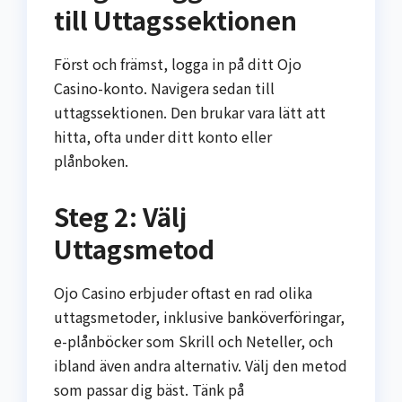
till Uttagssektionen
Först och främst, logga in på ditt Ojo
Casino-konto. Navigera sedan till
uttagssektionen. Den brukar vara lätt att
hitta, ofta under ditt konto eller
plånboken.
Steg 2: Välj
Uttagsmetod
Ojo Casino erbjuder oftast en rad olika
uttagsmetoder, inklusive banköverföringar,
e-plånböcker som Skrill och Neteller, och
ibland även andra alternativ. Välj den metod
som passar dig bäst. Tänk på