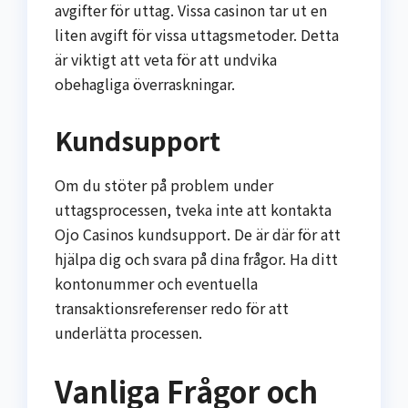
avgifter för uttag. Vissa casinon tar ut en
liten avgift för vissa uttagsmetoder. Detta
är viktigt att veta för att undvika
obehagliga överraskningar.
Kundsupport
Om du stöter på problem under
uttagsprocessen, tveka inte att kontakta
Ojo Casinos kundsupport. De är där för att
hjälpa dig och svara på dina frågor. Ha ditt
kontonummer och eventuella
transaktionsreferenser redo för att
underlätta processen.
Vanliga Frågor och