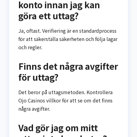
konto innan jag kan
göra ett uttag?
Ja, oftast. Verifiering är en standardprocess
för att säkerställa säkerheten och följa lagar
och regler.
Finns det några avgifter
för uttag?
Det beror på uttagsmetoden. Kontrollera
Ojo Casinos villkor för att se om det finns
några avgifter.
Vad gör jag om mitt