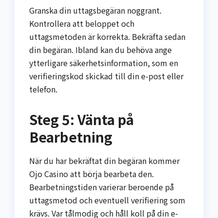
Granska din uttagsbegäran noggrant.
Kontrollera att beloppet och
uttagsmetoden är korrekta. Bekräfta sedan
din begäran. Ibland kan du behöva ange
ytterligare säkerhetsinformation, som en
verifieringskod skickad till din e-post eller
telefon.
Steg 5: Vänta på
Bearbetning
När du har bekräftat din begäran kommer
Ojo Casino att börja bearbeta den.
Bearbetningstiden varierar beroende på
uttagsmetod och eventuell verifiering som
krävs. Var tålmodig och håll koll på din e-