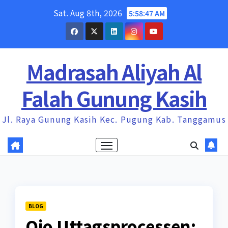
Skip
Sat. Aug 8th, 2026
5:58:48 AM
to
content
Madrasah Aliyah Al
Falah Gunung Kasih
Jl. Raya Gunung Kasih Kec. Pugung Kab. Tanggamus
BLOG
Ojo Uttagsprocessen: