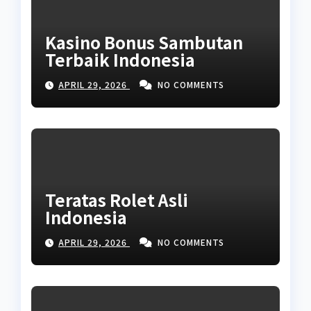
Kasino Bonus Sambutan
Terbaik Indonesia
APRIL 29, 2026
NO COMMENTS
Teratas Rolet Asli
Indonesia
APRIL 29, 2026
NO COMMENTS