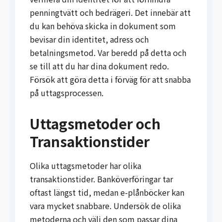
penningtvätt och bedrägeri. Det innebär att
du kan behöva skicka in dokument som
bevisar din identitet, adress och
betalningsmetod. Var beredd på detta och
se till att du har dina dokument redo.
Försök att göra detta i förväg för att snabba
på uttagsprocessen.
Uttagsmetoder och
Transaktionstider
Olika uttagsmetoder har olika
transaktionstider. Banköverföringar tar
oftast längst tid, medan e-plånböcker kan
vara mycket snabbare. Undersök de olika
metoderna och välj den som passar dina