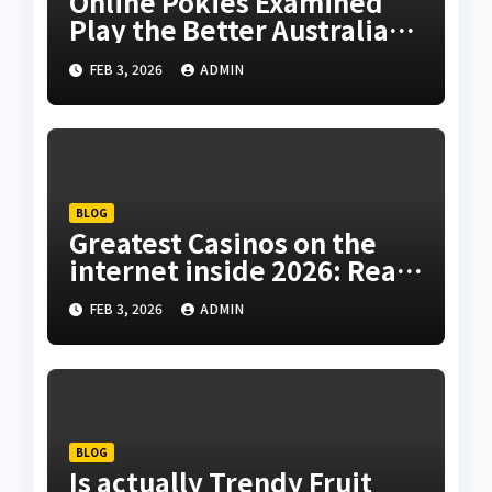
Online Pokies Examined
Play the Better Australian
Online Pokies
FEB 3, 2026
ADMIN
BLOG
Greatest Casinos on the
internet inside 2026: Real
money Sites & Incentives
FEB 3, 2026
ADMIN
BLOG
Is actually Trendy Fruit