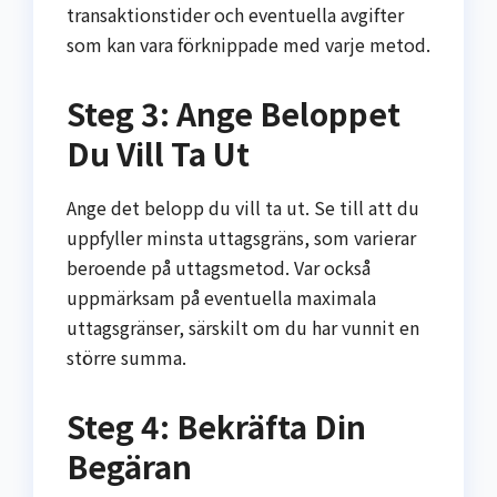
transaktionstider och eventuella avgifter
som kan vara förknippade med varje metod.
Steg 3: Ange Beloppet
Du Vill Ta Ut
Ange det belopp du vill ta ut. Se till att du
uppfyller minsta uttagsgräns, som varierar
beroende på uttagsmetod. Var också
uppmärksam på eventuella maximala
uttagsgränser, särskilt om du har vunnit en
större summa.
Steg 4: Bekräfta Din
Begäran