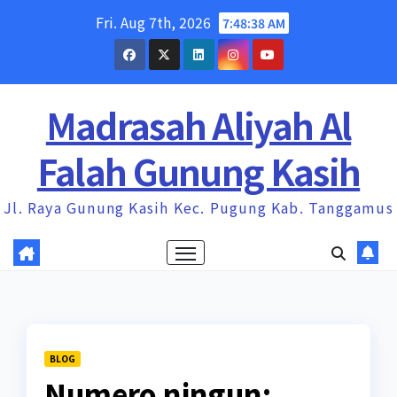
Skip
Fri. Aug 7th, 2026
7:48:39 AM
to
content
Madrasah Aliyah Al
Falah Gunung Kasih
Jl. Raya Gunung Kasih Kec. Pugung Kab. Tanggamus
BLOG
Numero ningun: