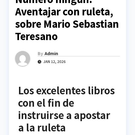
Aventajar con ruleta,
sobre Mario Sebastian
Teresano
By
Admin
JAN 12, 2026
Los excelentes libros
con el fin de
instruirse a apostar
a la ruleta