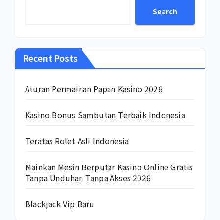
Search
Recent Posts
Aturan Permainan Papan Kasino 2026
Kasino Bonus Sambutan Terbaik Indonesia
Teratas Rolet Asli Indonesia
Mainkan Mesin Berputar Kasino Online Gratis
Tanpa Unduhan Tanpa Akses 2026
Blackjack Vip Baru