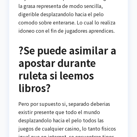
la grasa representa de modo sencilla,
digerible desplazandolo hacia el pelo
comodo sobre enterarse. Lo cual lo realiza
idoneo con el fin de jugadores aprendices.
?Se puede asimilar a
apostar durante
ruleta si leemos
libros?
Pero por supuesto si, separado deberias
existir presente que todo el mundo
desplazandolo hacia el pelo todos las
juegos de cualquier casino, lo tanto fisicos
igual que en internet, se encuentran tipos