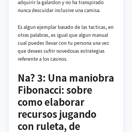
adquirir la galardon y no ha transpirado
nunca descuidar inclusive una camisa.
Es algun ejemplar basado de las tacticas, en
otras palabras, es igual que algun manual
cual puedes llevar con tu persona una vez
que desees sufrir novedosas estrategias
referente a los casinos.
Na? 3: Una maniobra
Fibonacci: sobre
como elaborar
recursos jugando
con ruleta, de