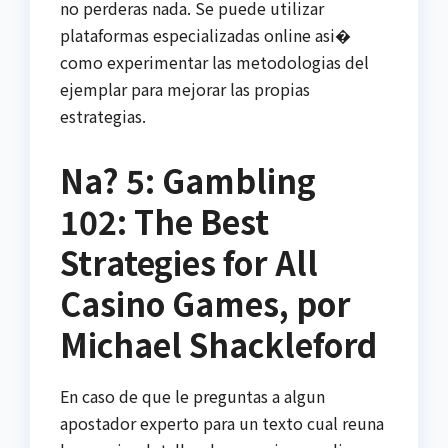
no perderas nada. Se puede utilizar
plataformas especializadas online asi�
como experimentar las metodologias del
ejemplar para mejorar las propias
estrategias.
Na? 5: Gambling
102: The Best
Strategies for All
Casino Games, por
Michael Shackleford
En caso de que le preguntas a algun
apostador experto para un texto cual reuna