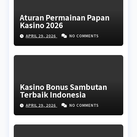
Aturan Permainan Papan
Kasino 2026
APRIL 29, 2026
NO COMMENTS
Kasino Bonus Sambutan
Terbaik Indonesia
APRIL 29, 2026
NO COMMENTS