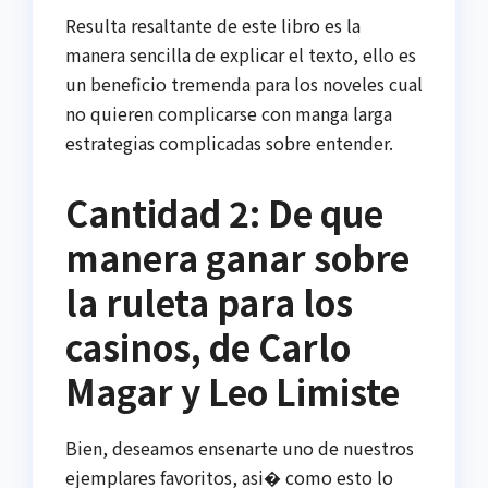
Resulta resaltante de este libro es la
manera sencilla de explicar el texto, ello es
un beneficio tremenda para los noveles cual
no quieren complicarse con manga larga
estrategias complicadas sobre entender.
Cantidad 2: De que
manera ganar sobre
la ruleta para los
casinos, de Carlo
Magar y Leo Limiste
Bien, deseamos ensenarte uno de nuestros
ejemplares favoritos, asi� como esto lo