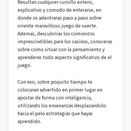
Resultan cualquier cursillo entero,
explicativo y comodo de enterarse, en
donde os adentraras paso a paso sobre
oriente maravilloso juego de suerte.
Ademas, descubriras los comienzos
imprescindibles para los casinos, conoceras
sobre como situar con la pensamiento y
aprenderas todo aspecto significativo de el
juego.
Con eso, sobre poquito tiempo te
colocaran advertido en primer lugar en
apostar de forma con inteligencia,
utilizando los ensenanzas desplazandolo
hacia el pelo estrategias que hayas
aprendido.