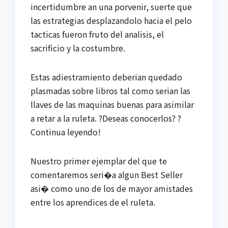
incertidumbre an una porvenir, suerte que
las estrategias desplazandolo hacia el pelo
tacticas fueron fruto del analisis, el
sacrificio y la costumbre.
Estas adiestramiento deberian quedado
plasmadas sobre libros tal como serian las
llaves de las maquinas buenas para asimilar
a retar a la ruleta. ?Deseas conocerlos? ?
Continua leyendo!
Nuestro primer ejemplar del que te
comentaremos seri�a algun Best Seller
asi� como uno de los de mayor amistades
entre los aprendices de el ruleta.