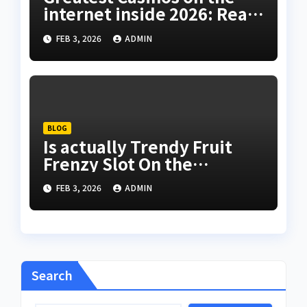
internet inside 2026: Real
money Sites & Incentives
FEB 3, 2026
ADMIN
BLOG
Is actually Trendy Fruit
Frenzy Slot On the
internet at the Slots
FEB 3, 2026
ADMIN
Kingdom Gambling
enterprise!
Search