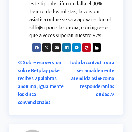
este tipo de cifra rondalla el 90%.
Dentro de los ruletas, la version
asiatica online se va a apoyar sobre el
silli�n pone la corona, con ingresos
que a veces superan nuestro 97%.
Post
Sobre esa version
Toda la contacto va a
sobre Betplay poker
ser amablemente
navigation
recibes 2 palabras
atendida asi� como
anonima, igualmente
responderan las
los cinco
dudas
convencionales