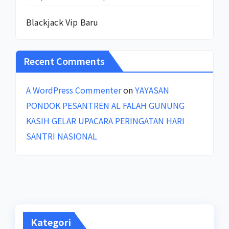
Blackjack Vip Baru
Recent Comments
A WordPress Commenter
on
YAYASAN
PONDOK PESANTREN AL FALAH GUNUNG
KASIH GELAR UPACARA PERINGATAN HARI
SANTRI NASIONAL
Kategori