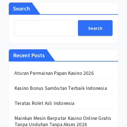
Search
Search
Recent Posts
Aturan Permainan Papan Kasino 2026
Kasino Bonus Sambutan Terbaik Indonesia
Teratas Rolet Asli Indonesia
Mainkan Mesin Berputar Kasino Online Gratis
Tanpa Unduhan Tanpa Akses 2026