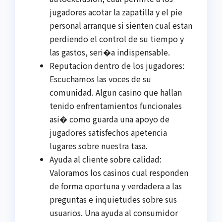
jugadores acotar la zapatilla y el pie
personal arranque si sienten cual estan
perdiendo el control de su tiempo y
las gastos, seri�a indispensable.
Reputacion dentro de los jugadores:
Escuchamos las voces de su
comunidad. Algun casino que hallan
tenido enfrentamientos funcionales
asi� como guarda una apoyo de
jugadores satisfechos apetencia
lugares sobre nuestra tasa.
Ayuda al cliente sobre calidad:
Valoramos los casinos cual responden
de forma oportuna y verdadera a las
preguntas e inquietudes sobre sus
usuarios. Una ayuda al consumidor