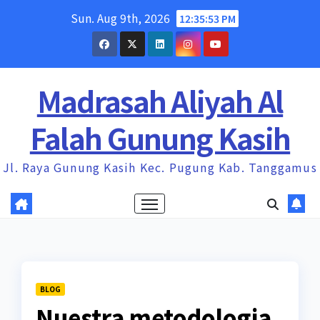
Skip
Sun. Aug 9th, 2026
12:35:54 PM
to
content
Madrasah Aliyah Al
Falah Gunung Kasih
Jl. Raya Gunung Kasih Kec. Pugung Kab. Tanggamus
BLOG
Nuestra metodologia