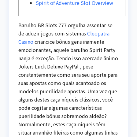
Spirit of Adventure Slot Overview
Barulho BR Slots 777 orgulha-assentar-se
de aduzir jogos com sistemas
Cleopatra
Casino
criancice bônus genuinamente
emocionantes, aquele barulho Spirit Party
nanja é exceção. Tendo isso acercade ânimo
Jokers Luck Deluxe PayPal , pese
constantemente como sera seu aporte para
suas apostas como quais acantoado os
modelos puerilidade apostas.
Uma vez que
alguns destes caça níqueis clássicos, você
pode cogitar algumas características
puerilidade bônus sobremodo aldeão?
Normalmente, estes caça-níqueis têm
situar arranhão fileiras como algumas linhas