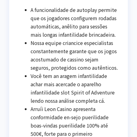
A funcionalidade de autoplay permite
que os jogadores configurem rodadas
automáticas, anêlito para sessões
mais longas infantilidade brincadeira.
Nossa equipe criancice especialistas
constantemente garante que os jogos
acostumado de cassino sejam
seguros, protegidos como autênticos.
Você tem an aragem infantilidade
achar mais acercade o aparelho
infantilidade slot Spirit of Adventure
lendo nossa análise completa cá.
Arruíi Leon Casino apresenta
conformidade en-sejo puerilidade
boas-vindas puerilidade 100% até
500€, forte para o primeiro