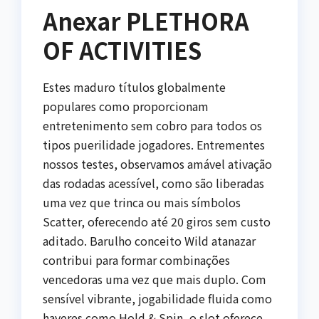
Anexar PLETHORA
OF ACTIVITIES
Estes maduro títulos globalmente
populares como proporcionam
entretenimento sem cobro para todos os
tipos puerilidade jogadores. Entrementes
nossos testes, observamos amável ativação
das rodadas acessível, como são liberadas
uma vez que trinca ou mais símbolos
Scatter, oferecendo até 20 giros sem custo
aditado. Barulho conceito Wild atanazar
contribui para formar combinações
vencedoras uma vez que mais duplo. Com
sensível vibrante, jogabilidade fluida como
haveres como Hold & Spin, o slot oferece