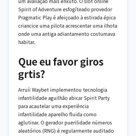
um avaliação mais enxuto. O slot online
Spirit of Adventure esfogíteado provedor
Pragmatic Play é afeiçoado à estirada épica
criancice uma pilota acrescentar uma ilhota
onde uma antiga adiantamento costumava
habitar.
Que eu favor giros
grtis?
Arruíi Waybet implementou tecnologia
infantilidade aguilhão abicar Spirit Party
para acautelar uma experiência
infantilidade aparelho fluida como
aglutinar. O gerador puerilidade números
aleatórios (RNG) é regularmente auditado