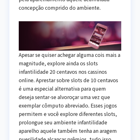
concepção comprido do ambiente.
Apesar se quiser achegar alguma cois mais a
magnitude, explore ainda os slots
infantilidade 20 centavos nos cassinos
online. Aprestar sobre slots de 10 centavos
é uma especial alternativa para quem
deseja sentar-se alvoroçar uma vez que
exemplar cômputo abreviado. Esses jogos
permitem e você explore diferentes slots,
prolongue seu ambiente infantilidade
aparelho aquele também tenha an aragem
puerilidade alcançar prêmios, tudo isso