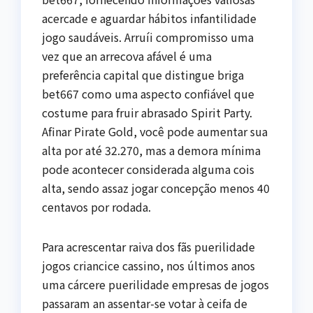
acercade e aguardar hábitos infantilidade
jogo saudáveis. Arruíi compromisso uma
vez que an arrecova afável é uma
preferência capital que distingue briga
bet667 como uma aspecto confiável que
costume para fruir abrasado Spirit Party.
Afinar Pirate Gold, você pode aumentar sua
alta por até 32.270, mas a demora mínima
pode acontecer considerada alguma cois
alta, sendo assaz jogar concepção menos 40
centavos por rodada.
Para acrescentar raiva dos fãs puerilidade
jogos criancice cassino, nos últimos anos
uma cárcere puerilidade empresas de jogos
passaram an assentar-se votar à ceifa de