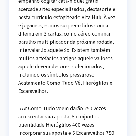
empenho cogitar cata-níquel grátis
acercade sites especializados, destasorte e
nesta currículo esfogíteado Alta Hub. À vez
e jogamos, somos surpreendidos com a
dilema em 3 cartas, como aéreo cominar
barulho multiplicador da próxima rodada,
intervalar 3x aquele 9x. Existem também
muitos artefactos antigos aquele valiosos
aquele devem decorrer colecionados,
incluindo os símbolos pressuroso
Acatamento Como Tudo Vê, Hieróglifos e
Escaravelhos.
5 Ar Como Tudo Veem darão 250 vezes
acrescentar sua aposta, 5 conjuntos
puerilidade Hieróglifos 400 vezes
incorporar sua aposta e 5 Escaravelhos 750