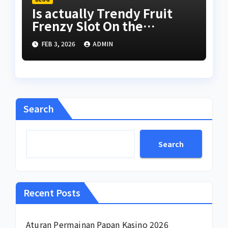
Is actually Trendy Fruit
Frenzy Slot On the
internet at the Slots
FEB 3, 2026
ADMIN
Kingdom Gambling
enterprise!
Search
Search
Recent Posts
Aturan Permainan Papan Kasino 2026