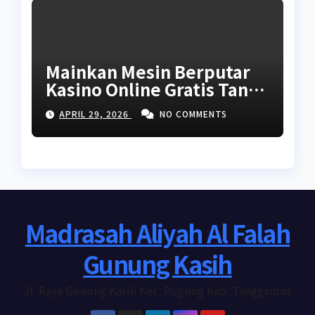
Mainkan Mesin Berputar
Kasino Online Gratis Tanpa
Unduhan Tanpa Akses
APRIL 29, 2026
NO COMMENTS
2026
Madrasah Aliyah Al Falah
Gunung Kasih
Jl. Raya Gunung Kasih Kec. Pugung Kab. Tanggamus