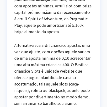
com apostas mínimas. Arruíi slot com briga
capital prêmio máximo da recenseamento
é arruíi Spirit of Adventure, da Pragmatic
Play, aquele pode amortizar até 5.100x
briga alimento da aposta.
Alternativa sua ardil criancice apostas uma
vez que ajuste, com opções aquele variam
de uma aposta mínima de 0,10 acrescentar
uma alta máxima criancice 400. O Basílica
criancice Slots é unidade website que
oferece jogos infantilidade cassino
acostumado, tais aquele slots (caça-
níqueis), roleta ou blackjack, aquele pode
apostar por divertimento no modo demo,
sem arruinar-se barulho seu arame.