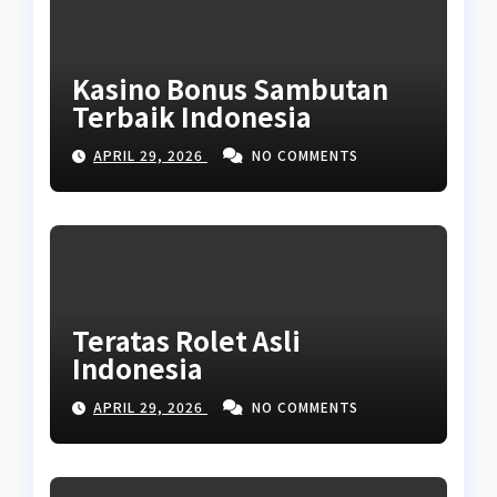
Kasino Bonus Sambutan
Terbaik Indonesia
APRIL 29, 2026
NO COMMENTS
Teratas Rolet Asli
Indonesia
APRIL 29, 2026
NO COMMENTS