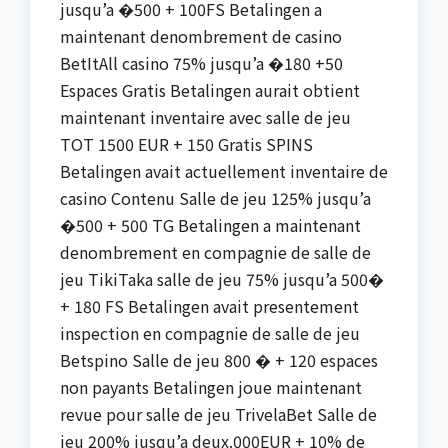
jusqu’a �500 + 100FS Betalingen a
maintenant denombrement de casino
BetItAll casino 75% jusqu’a �180 +50
Espaces Gratis Betalingen aurait obtient
maintenant inventaire avec salle de jeu
TOT 1500 EUR + 150 Gratis SPINS
Betalingen avait actuellement inventaire de
casino Contenu Salle de jeu 125% jusqu’a
�500 + 500 TG Betalingen a maintenant
denombrement en compagnie de salle de
jeu TikiTaka salle de jeu 75% jusqu’a 500�
+ 180 FS Betalingen avait presentement
inspection en compagnie de salle de jeu
Betspino Salle de jeu 800 � + 120 espaces
non payants Betalingen joue maintenant
revue pour salle de jeu TrivelaBet Salle de
jeu 200% jusqu’a deux.000EUR + 10% de