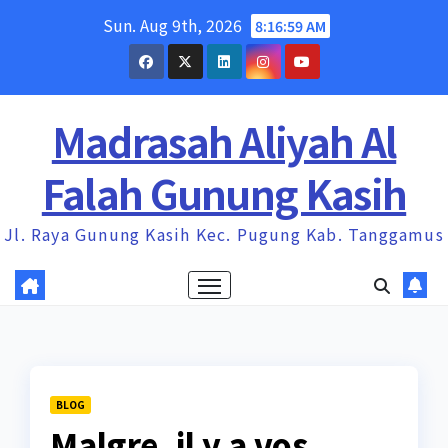
Skip
Sun. Aug 9th, 2026
8:16:59 AM
to
content
Madrasah Aliyah Al
Falah Gunung Kasih
Jl. Raya Gunung Kasih Kec. Pugung Kab. Tanggamus
BLOG
Malgre, il y a vos