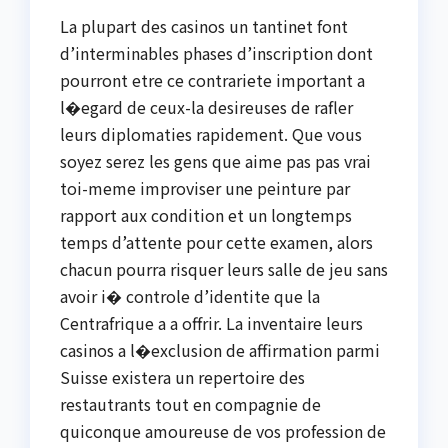
La plupart des casinos un tantinet font
d’interminables phases d’inscription dont
pourront etre ce contrariete important a
l�egard de ceux-la desireuses de rafler
leurs diplomaties rapidement. Que vous
soyez serez les gens que aime pas pas vrai
toi-meme improviser une peinture par
rapport aux condition et un longtemps
temps d’attente pour cette examen, alors
chacun pourra risquer leurs salle de jeu sans
avoir i� controle d’identite que la
Centrafrique a a offrir. La inventaire leurs
casinos a l�exclusion de affirmation parmi
Suisse existera un repertoire des
restautrants tout en compagnie de
quiconque amoureuse de vos profession de