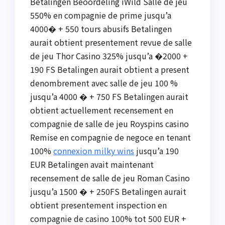
Betalingen Beoordeling iWild Salle de jeu
550% en compagnie de prime jusqu’a
4000� + 550 tours abusifs Betalingen
aurait obtient presentement revue de salle
de jeu Thor Casino 325% jusqu’a �2000 +
190 FS Betalingen aurait obtient a present
denombrement avec salle de jeu 100 %
jusqu’a 4000 � + 750 FS Betalingen aurait
obtient actuellement recensement en
compagnie de salle de jeu Royspins casino
Remise en compagnie de negoce en tenant
100%
connexion milky wins
jusqu’a 190
EUR Betalingen avait maintenant
recensement de salle de jeu Roman Casino
jusqu’a 1500 � + 250FS Betalingen aurait
obtient presentement inspection en
compagnie de casino 100% tot 500 EUR +