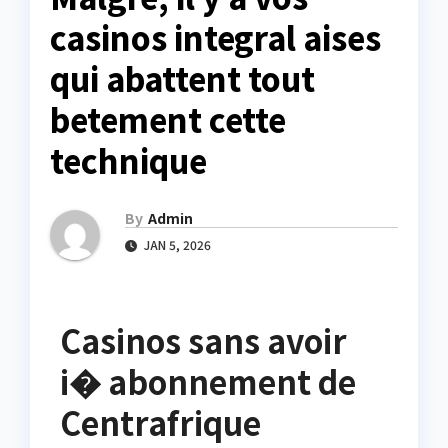
casinos integral aises
qui abattent tout
betement cette
technique
By
Admin
JAN 5, 2026
Casinos sans avoir
i� abonnement de
Centrafrique