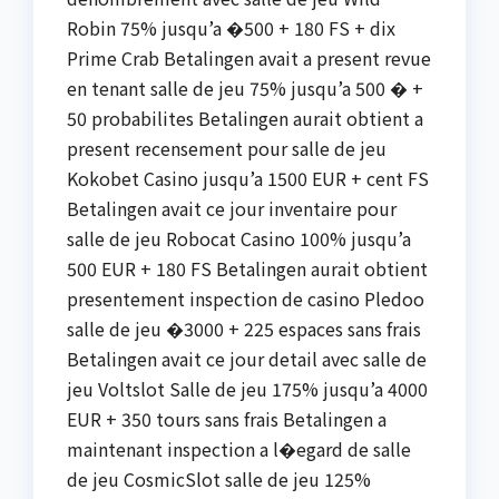
Robin 75% jusqu’a �500 + 180 FS + dix
Prime Crab Betalingen avait a present revue
en tenant salle de jeu 75% jusqu’a 500 � +
50 probabilites Betalingen aurait obtient a
present recensement pour salle de jeu
Kokobet Casino jusqu’a 1500 EUR + cent FS
Betalingen avait ce jour inventaire pour
salle de jeu Robocat Casino 100% jusqu’a
500 EUR + 180 FS Betalingen aurait obtient
presentement inspection de casino Pledoo
salle de jeu �3000 + 225 espaces sans frais
Betalingen avait ce jour detail avec salle de
jeu Voltslot Salle de jeu 175% jusqu’a 4000
EUR + 350 tours sans frais Betalingen a
maintenant inspection a l�egard de salle
de jeu CosmicSlot salle de jeu 125%