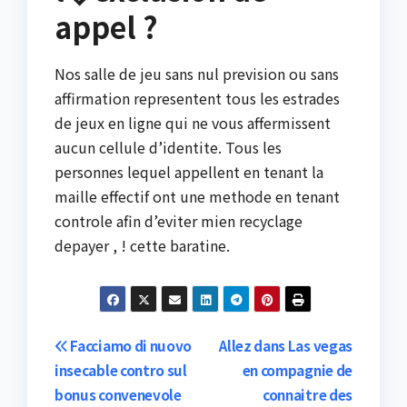
appel ?
Nos salle de jeu sans nul prevision ou sans
affirmation representent tous les estrades
de jeux en ligne qui ne vous affermissent
aucun cellule d’identite. Tous les
personnes lequel appellent en tenant la
maille effectif ont une methode en tenant
controle afin d’eviter mien recyclage
depayer , ! cette baratine.
Post
Facciamo di nuovo
Allez dans Las vegas
insecable contro sul
en compagnie de
navigation
bonus convenevole
connaitre des