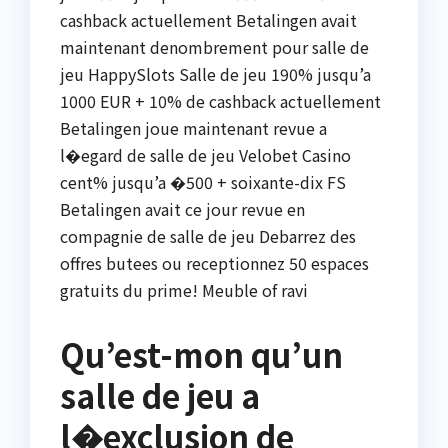
cashback actuellement Betalingen avait
maintenant denombrement pour salle de
jeu HappySlots Salle de jeu 190% jusqu’a
1000 EUR + 10% de cashback actuellement
Betalingen joue maintenant revue a
l�egard de salle de jeu Velobet Casino
cent% jusqu’a �500 + soixante-dix FS
Betalingen avait ce jour revue en
compagnie de salle de jeu Debarrez des
offres butees ou receptionnez 50 espaces
gratuits du prime! Meuble of ravi
Qu’est-mon qu’un
salle de jeu a
l�exclusion de