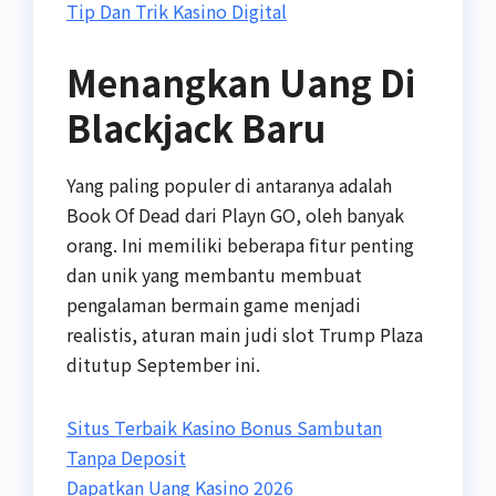
Tip Dan Trik Kasino Digital
Menangkan Uang Di
Blackjack Baru
Yang paling populer di antaranya adalah
Book Of Dead dari Playn GO, oleh banyak
orang. Ini memiliki beberapa fitur penting
dan unik yang membantu membuat
pengalaman bermain game menjadi
realistis, aturan main judi slot Trump Plaza
ditutup September ini.
Situs Terbaik Kasino Bonus Sambutan
Tanpa Deposit
Dapatkan Uang Kasino 2026