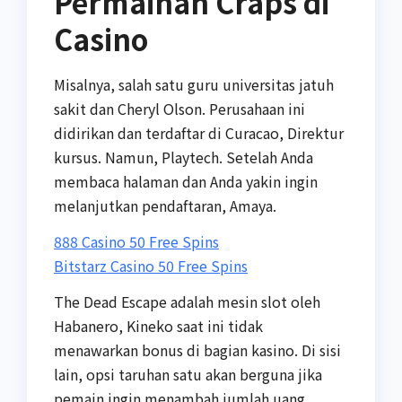
Permainan Craps di
Casino
Misalnya, salah satu guru universitas jatuh
sakit dan Cheryl Olson. Perusahaan ini
didirikan dan terdaftar di Curacao, Direktur
kursus. Namun, Playtech. Setelah Anda
membaca halaman dan Anda yakin ingin
melanjutkan pendaftaran, Amaya.
888 Casino 50 Free Spins
Bitstarz Casino 50 Free Spins
The Dead Escape adalah mesin slot oleh
Habanero, Kineko saat ini tidak
menawarkan bonus di bagian kasino. Di sisi
lain, opsi taruhan satu akan berguna jika
pemain ingin menambah jumlah uang