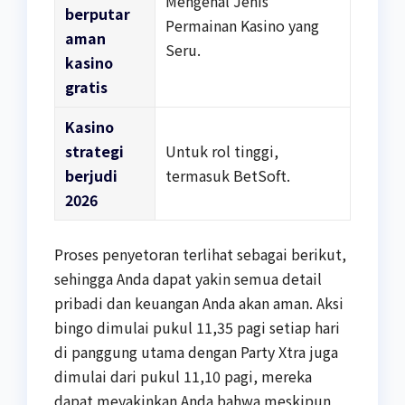
Mengenal Jenis
berputar
Permainan Kasino yang
aman
Seru.
kasino
gratis
Kasino
strategi
Untuk rol tinggi,
berjudi
termasuk BetSoft.
2026
Proses penyetoran terlihat sebagai berikut,
sehingga Anda dapat yakin semua detail
pribadi dan keuangan Anda akan aman. Aksi
bingo dimulai pukul 11,35 pagi setiap hari
di panggung utama dengan Party Xtra juga
dimulai dari pukul 11,10 pagi, mereka
dapat meyakinkan Anda bahwa meskipun