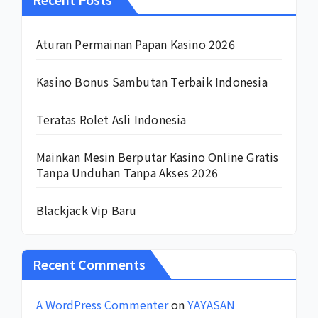
Aturan Permainan Papan Kasino 2026
Kasino Bonus Sambutan Terbaik Indonesia
Teratas Rolet Asli Indonesia
Mainkan Mesin Berputar Kasino Online Gratis
Tanpa Unduhan Tanpa Akses 2026
Blackjack Vip Baru
Recent Comments
A WordPress Commenter
on
YAYASAN