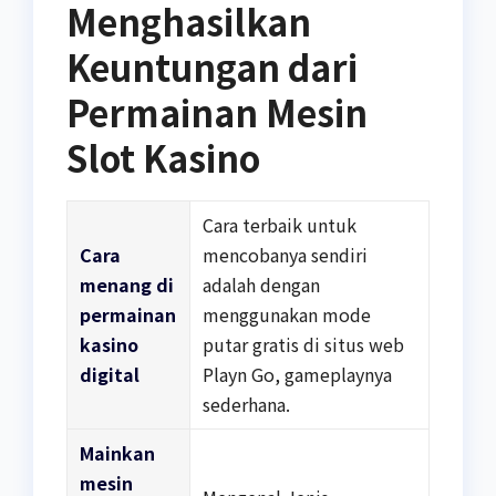
Menghasilkan
Keuntungan dari
Permainan Mesin
Slot Kasino
Cara terbaik untuk
Cara
mencobanya sendiri
menang di
adalah dengan
permainan
menggunakan mode
kasino
putar gratis di situs web
digital
Playn Go, gameplaynya
sederhana.
Mainkan
mesin