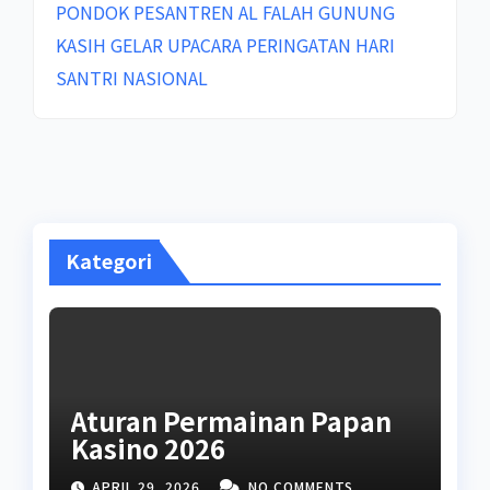
PONDOK PESANTREN AL FALAH GUNUNG
KASIH GELAR UPACARA PERINGATAN HARI
SANTRI NASIONAL
Kategori
Aturan Permainan Papan
Kasino 2026
APRIL 29, 2026
NO COMMENTS