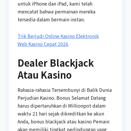
untuk iPhone dan iPad, kami telah
mencatat bahwa permainan mereka
tersedia dalam bermain instan.
Trik Berjudi Online Kasino Elektronik
Web Kasino Cepat 2026
Dealer Blackjack
Atau Kasino
Rahasia-rahasia Tersembunyi di Balik Dunia
Perjudian Kasino. Bonus Selamat Datang
harus dipertaruhkan di Millionpot dalam
waktu 21 hari sejak dikreditkan ke akun
Anda, bonus blackjack atau kasino Pemain
akan memiliki tingkat perlindungan yang