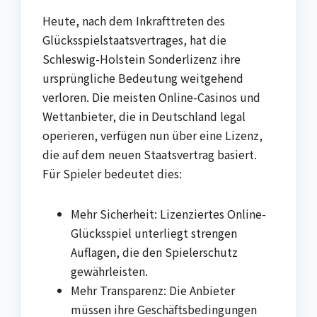
Heute, nach dem Inkrafttreten des
Glücksspielstaatsvertrages, hat die
Schleswig-Holstein Sonderlizenz ihre
ursprüngliche Bedeutung weitgehend
verloren. Die meisten Online-Casinos und
Wettanbieter, die in Deutschland legal
operieren, verfügen nun über eine Lizenz,
die auf dem neuen Staatsvertrag basiert.
Für Spieler bedeutet dies:
Mehr Sicherheit: Lizenziertes Online-
Glücksspiel unterliegt strengen
Auflagen, die den Spielerschutz
gewährleisten.
Mehr Transparenz: Die Anbieter
müssen ihre Geschäftsbedingungen