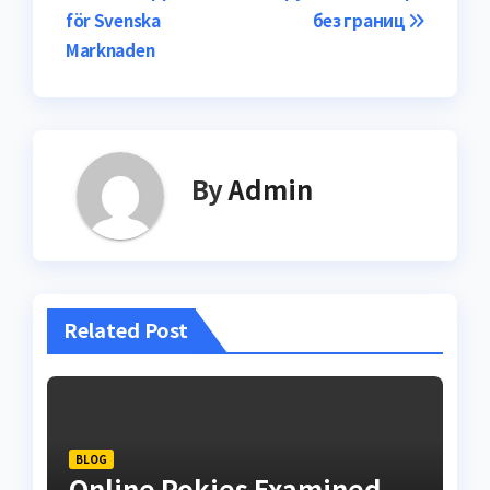
för Svenska
без границ
Marknaden
By
Admin
Related Post
BLOG
Online Pokies Examined