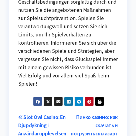
Geschäftsbedingungen sorgfältig durch und
nutzen Sie die angebotenen Maßnahmen
zur Spielsuchtprävention. Spielen Sie
verantwortungsvoll und setzen Sie sich
Limits, um Ihr Spielverhalten zu
kontrollieren. Informieren Sie sich über die
verschiedenen Spiele und Strategien, aber
vergessen Sie nicht, dass Glücksspiel immer
mit einem gewissen Risiko verbunden ist.
Viel Erfolg und vor allem viel Spaß beim
Spielen!
Post
Slot Owl Casino: En
Пинко казино: как
Djupdykning i
скачать и
navigation
Användarupplevelsen
погрузиться в азарт