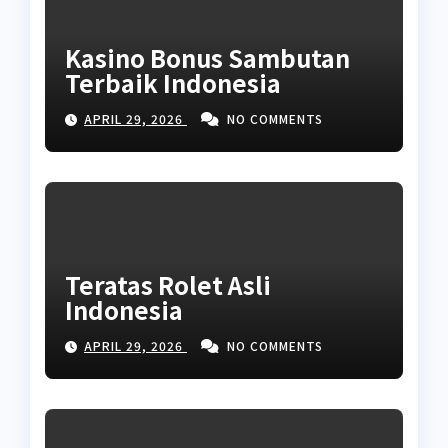
Kasino Bonus Sambutan
Terbaik Indonesia
APRIL 29, 2026
NO COMMENTS
Teratas Rolet Asli
Indonesia
APRIL 29, 2026
NO COMMENTS