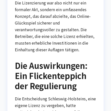
Die Lizenzierung war also nicht nur ein
formaler Akt, sondern ein umfassendes
Konzept, das darauf abzielte, das Online-
Glücksspiel sicherer und
verantwortungsvoller zu gestalten. Die
Betreiber, die eine solche Lizenz erhielten,
mussten erhebliche Investitionen in die
Einhaltung dieser Auflagen tätigen.
Die Auswirkungen:
Ein Flickenteppich
der Regulierung
Die Entscheidung Schleswig-Holsteins, eine
eigene Lizenz zu vergeben, hatte