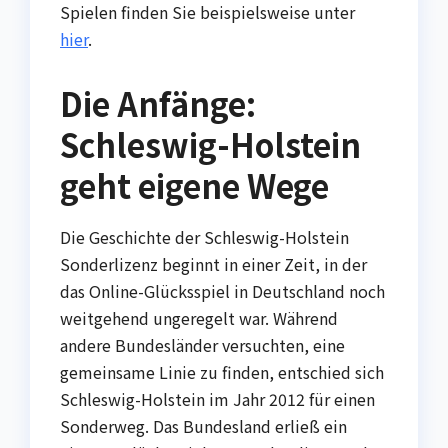
Spielen finden Sie beispielsweise unter
hier
.
Die Anfänge:
Schleswig-Holstein
geht eigene Wege
Die Geschichte der Schleswig-Holstein
Sonderlizenz beginnt in einer Zeit, in der
das Online-Glücksspiel in Deutschland noch
weitgehend ungeregelt war. Während
andere Bundesländer versuchten, eine
gemeinsame Linie zu finden, entschied sich
Schleswig-Holstein im Jahr 2012 für einen
Sonderweg. Das Bundesland erließ ein