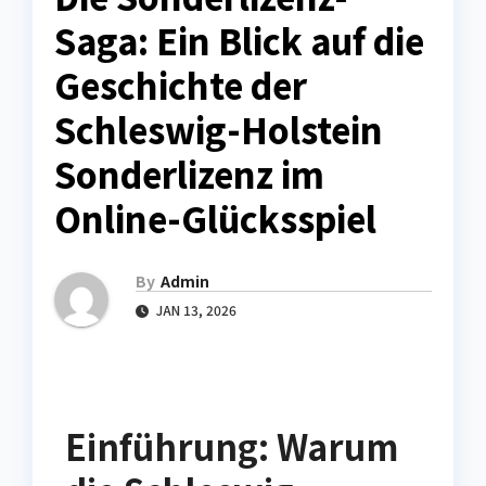
Saga: Ein Blick auf die
Geschichte der
Schleswig-Holstein
Sonderlizenz im
Online-Glücksspiel
By
Admin
JAN 13, 2026
Einführung: Warum