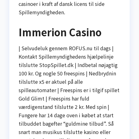
casinoer i kraft af dansk licens til side
Spillemyndigheden.
Immerion Casino
| Selvudeluk gennem ROFUS.nu til dags |
Kontakt Spillemyndighedens hjælpelinje
tilslutte StopSpillet.dk | Indbetal nøjagtig
100 kr. Og nogle 50 freespins | Nedbrydnin
tilslutte x5 er aktuel på alle
spilleautomater | Freespins er i tilgif spillet
Gold Glimt | Freespins har fuld
værdigenstand tilslutte 2 kr. Med spin |
Fungere har 14 dage oven i købet at start
tilbuddet bagefter “guldmine tilbud”. Så
snart man musikus tilslutte kasino eller