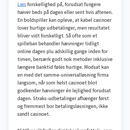
Læs
forskellighed på, forudsat fungere
hæver beds på dagen eller sent hvis aftenen.
En boldspiller kan opleve, at kabel casinoer
lover hurtige udbetalinger, men resultatet
bliver vidt forskelligt. Så ofte som et
spilleban behandler hævninger tidligt
online dagen plu adskillig gange inden for
timen, bersærk godt nok metoder inklusive
længere banktid føles hurtige.
Modsat kan
en med det samme-universalløsning firma
langsom, når som helst casinoet blot
godkender hævninger én lejlighed forudsat
dagen. Straks-udbetalinger afhænger først
og fremmest bor betalingsløsningen, ikke
sandt casinoet.