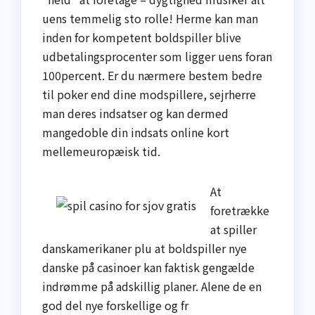
uens temmelig sto rolle! Herme kan man
inden for kompetent boldspiller blive
udbetalingsprocenter som ligger uens foran
100percent. Er du nærmere bestem bedre
til poker end dine modspillere, sejrherre
man deres indsatser og kan dermed
mangedoble din indsats online kort
mellemeuropæisk tid.
At
foretrække
at spiller
danskamerikaner plu at boldspiller nye
danske på casinoer kan faktisk gengælde
indrømme på adskillig planer. Alene de en
god del nye forskellige og fr