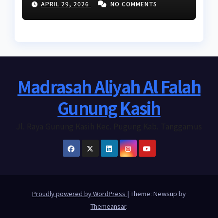
APRIL 29, 2026
NO COMMENTS
2026
Madrasah Aliyah Al Falah
Gunung Kasih
Jl. Raya Gunung Kasih Kec. Pugung Kab. Tanggamus
Proudly powered by WordPress
|
Theme: Newsup by
Themeansar
.