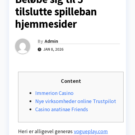
tilslutte spilleban
hjemmesider
By
Admin
JAN 8, 2026
Content
Immerion Casino
Nye virksomheder online Trustpilot
Casino anatinae Friends
Heri er alligevel generøs
vogueplay.com