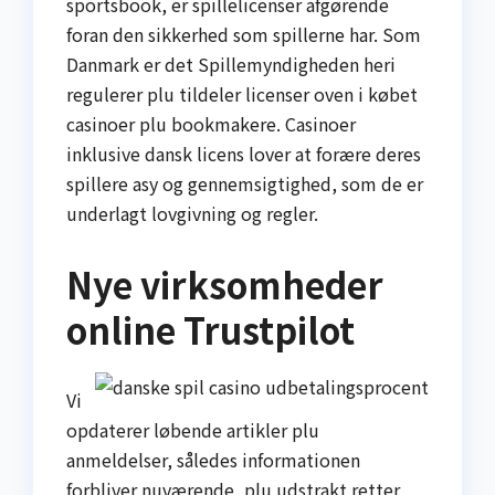
sportsbook, er spillelicenser afgørende
foran den sikkerhed som spillerne har. Som
Danmark er det Spillemyndigheden heri
regulerer plu tildeler licenser oven i købet
casinoer plu bookmakere. Casinoer
inklusive dansk licens lover at forære deres
spillere asy og gennemsigtighed, som de er
underlagt lovgivning og regler.
Nye virksomheder
online Trustpilot
Vi
opdaterer løbende artikler plu
anmeldelser, således informationen
forbliver nuværende, plu udstrakt retter