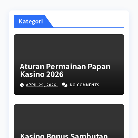
Kategori
Aturan Permainan Papan
Kasino 2026
APRIL 29, 2026
NO COMMENTS
Kasino Bonus Sambutan