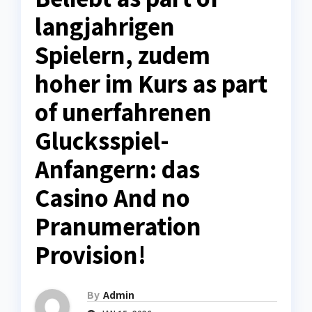
langjahrigen
Spielern, zudem
hoher im Kurs as part
of unerfahrenen
Glucksspiel-
Anfangern: das
Casino And no
Pranumeration
Provision!
By
Admin