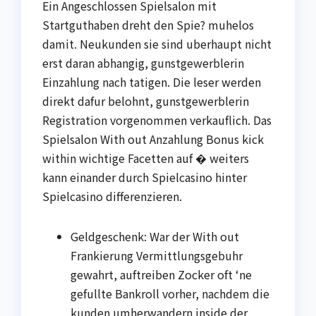
Ein Angeschlossen Spielsalon mit
Startguthaben dreht den Spie? muhelos
damit. Neukunden sie sind uberhaupt nicht
erst daran abhangig, gunstgewerblerin
Einzahlung nach tatigen. Die leser werden
direkt dafur belohnt, gunstgewerblerin
Registration vorgenommen verkauflich. Das
Spielsalon With out Anzahlung Bonus kick
within wichtige Facetten auf � weiters
kann einander durch Spielcasino hinter
Spielcasino differenzieren.
Geldgeschenk: War der With out
Frankierung Vermittlungsgebuhr
gewahrt, auftreiben Zocker oft ‘ne
gefullte Bankroll vorher, nachdem die
kunden umherwandern inside der