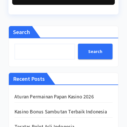
enterprise!
Search
Search
Recent Posts
Aturan Permainan Papan Kasino 2026
Kasino Bonus Sambutan Terbaik Indonesia
Teratas Rolet Asli Indonesia