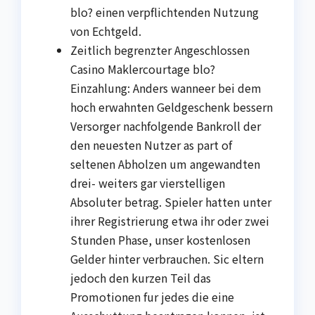
blo? einen verpflichtenden Nutzung
von Echtgeld.
Zeitlich begrenzter Angeschlossen
Casino Maklercourtage blo?
Einzahlung: Anders wanneer bei dem
hoch erwahnten Geldgeschenk bessern
Versorger nachfolgende Bankroll der
den neuesten Nutzer as part of
seltenen Abholzen um angewandten
drei- weiters gar vierstelligen
Absoluter betrag. Spieler hatten unter
ihrer Registrierung etwa ihr oder zwei
Stunden Phase, unser kostenlosen
Gelder hinter verbrauchen. Sic eltern
jedoch den kurzen Teil das
Promotionen fur jedes die eine