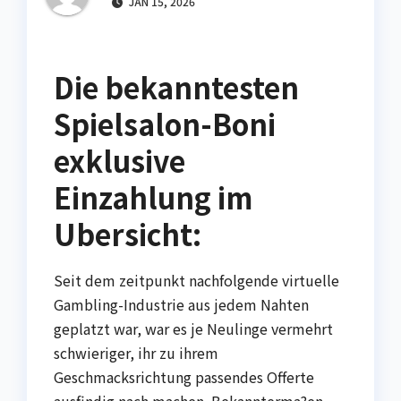
JAN 15, 2026
Die bekanntesten
Spielsalon-Boni
exklusive
Einzahlung im
Ubersicht:
Seit dem zeitpunkt nachfolgende virtuelle
Gambling-Industrie aus jedem Nahten
geplatzt war, war es je Neulinge vermehrt
schwieriger, ihr zu ihrem
Geschmacksrichtung passendes Offerte