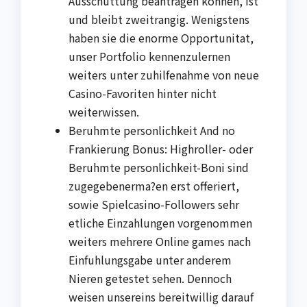
Ausschuttung beantragen konnen, ist
und bleibt zweitrangig. Wenigstens
haben sie die enorme Opportunitat,
unser Portfolio kennenzulernen
weiters unter zuhilfenahme von neue
Casino-Favoriten hinter nicht
weiterwissen.
Beruhmte personlichkeit And no
Frankierung Bonus: Highroller- oder
Beruhmte personlichkeit-Boni sind
zugegebenerma?en erst offeriert,
sowie Spielcasino-Followers sehr
etliche Einzahlungen vorgenommen
weiters mehrere Online games nach
Einfuhlungsgabe unter anderem
Nieren getestet sehen. Dennoch
weisen unsereins bereitwillig darauf