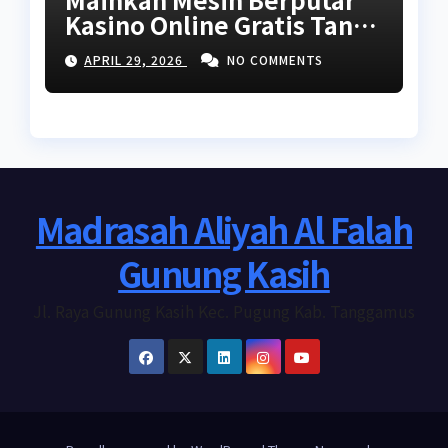
Kasino Online Gratis Tanpa
Unduhan Tanpa Akses
APRIL 29, 2026
NO COMMENTS
2026
Madrasah Aliyah Al Falah
Gunung Kasih
Jl. Raya Gunung Kasih Kec. Pugung Kab. Tanggamus