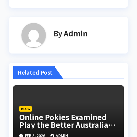
By
Admin
Related Post
BLOG
Online Pokies Examined
Play the Better Australian
Online Pokies
FEB 3, 2026
ADMIN