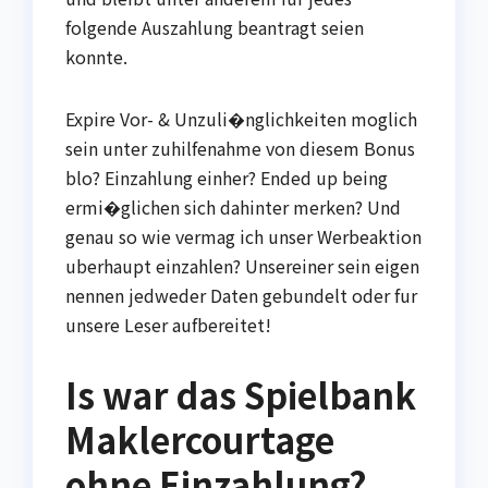
folgende Auszahlung beantragt seien
konnte.
Expire Vor- & Unzuli�nglichkeiten moglich
sein unter zuhilfenahme von diesem Bonus
blo? Einzahlung einher? Ended up being
ermi�glichen sich dahinter merken? Und
genau so wie vermag ich unser Werbeaktion
uberhaupt einzahlen? Unsereiner sein eigen
nennen jedweder Daten gebundelt oder fur
unsere Leser aufbereitet!
Is war das Spielbank
Maklercourtage
ohne Einzahlung?