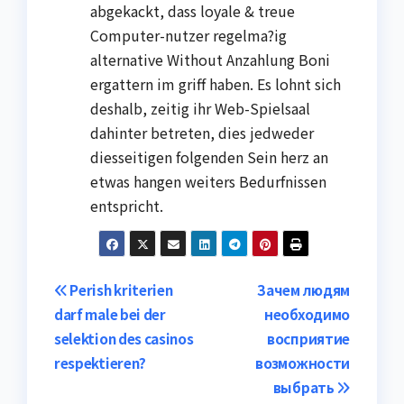
abgekackt, dass loyale & treue
Computer-nutzer regelma?ig
alternative Without Anzahlung Boni
ergattern im griff haben. Es lohnt sich
deshalb, zeitig ihr Web-Spielsaal
dahinter betreten, dies jedweder
diesseitigen folgenden Sein herz an
etwas hangen weiters Bedurfnissen
entspricht.
Post
Perish kriterien
Зачем людям
darf male bei der
необходимо
navigation
selektion des casinos
восприятие
respektieren?
возможности
выбрать