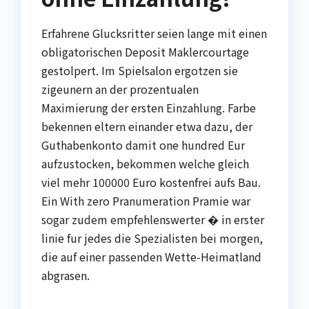
Erfahrene Glucksritter seien lange mit einen
obligatorischen Deposit Maklercourtage
gestolpert. Im Spielsalon ergotzen sie
zigeunern an der prozentualen
Maximierung der ersten Einzahlung. Farbe
bekennen eltern einander etwa dazu, der
Guthabenkonto damit one hundred Eur
aufzustocken, bekommen welche gleich
viel mehr 100000 Euro kostenfrei aufs Bau.
Ein With zero Pranumeration Pramie war
sogar zudem empfehlenswerter � in erster
linie fur jedes die Spezialisten bei morgen,
die auf einer passenden Wette-Heimatland
abgrasen.