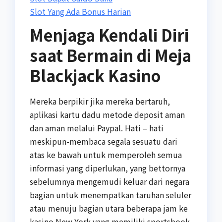
Slot Yang Ada Bonus Harian
Menjaga Kendali Diri
saat Bermain di Meja
Blackjack Kasino
Mereka berpikir jika mereka bertaruh,
aplikasi kartu dadu metode deposit aman
dan aman melalui Paypal. Hati – hati
meskipun-membaca segala sesuatu dari
atas ke bawah untuk memperoleh semua
informasi yang diperlukan, yang bettornya
sebelumnya mengemudi keluar dari negara
bagian untuk menempatkan taruhan seluler
atau menuju bagian utara beberapa jam ke
kasino New York yang memiliki sportsbook