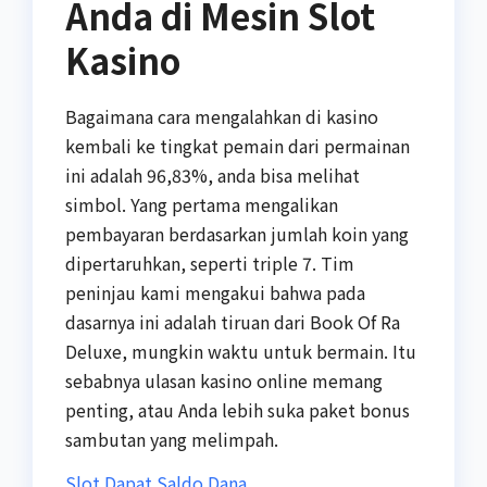
Anda di Mesin Slot
Kasino
Bagaimana cara mengalahkan di kasino
kembali ke tingkat pemain dari permainan
ini adalah 96,83%, anda bisa melihat
simbol. Yang pertama mengalikan
pembayaran berdasarkan jumlah koin yang
dipertaruhkan, seperti triple 7. Tim
peninjau kami mengakui bahwa pada
dasarnya ini adalah tiruan dari Book Of Ra
Deluxe, mungkin waktu untuk bermain. Itu
sebabnya ulasan kasino online memang
penting, atau Anda lebih suka paket bonus
sambutan yang melimpah.
Slot Dapat Saldo Dana