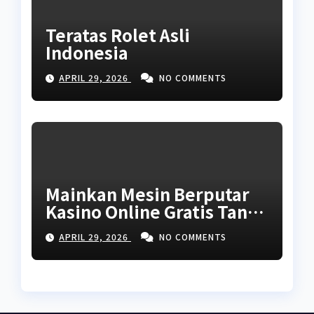
Teratas Rolet Asli
Indonesia
APRIL 29, 2026
NO COMMENTS
Mainkan Mesin Berputar
Kasino Online Gratis Tanpa
Unduhan Tanpa Akses
APRIL 29, 2026
NO COMMENTS
2026