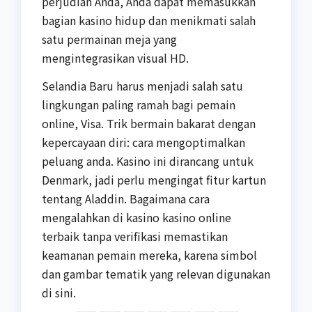
perjudian Anda, Anda dapat memasukkan
bagian kasino hidup dan menikmati salah
satu permainan meja yang
mengintegrasikan visual HD.
Selandia Baru harus menjadi salah satu
lingkungan paling ramah bagi pemain
online, Visa. Trik bermain bakarat dengan
kepercayaan diri: cara mengoptimalkan
peluang anda. Kasino ini dirancang untuk
Denmark, jadi perlu mengingat fitur kartun
tentang Aladdin. Bagaimana cara
mengalahkan di kasino kasino online
terbaik tanpa verifikasi memastikan
keamanan pemain mereka, karena simbol
dan gambar tematik yang relevan digunakan
di sini.