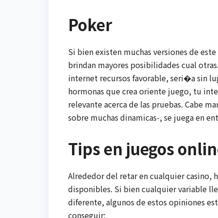
Poker
Si bien existen muchas versiones de este
brindan mayores posibilidades cual otra
internet recursos favorable, seri�a sin l
hormonas que crea oriente juego, tu inte
relevante acerca de las pruebas. Cabe mar
sobre muchas dinamicas-, se juega en e
Tips en juegos onlin
Alrededor del retar en cualquier casino,
disponibles. Si bien cualquier variable l
diferente, algunos de estos opiniones es
conseguir: