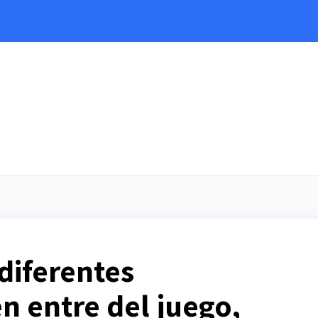
diferentes
n entre del juego,