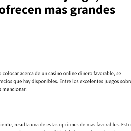
 ofrecen mas grandes
 colocar acerca de un casino online dinero favorable, se
cios que hay disponibles. Entre los excelentes juegos sobr
s mencionar:
iente, resulta una de estas opciones de mas favorables. Esto