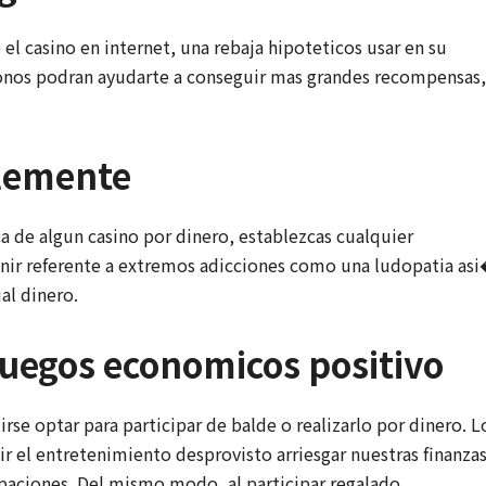
l casino en internet, una rebaja hipoteticos usar en su
onos podran ayudarte a conseguir mas grandes recompensas,
lemente
 de algun casino por dinero, establezcas cualquier
nir referente a extremos adicciones como una ludopatia as
al dinero.
juegos economicos positivo
irse optar para participar de balde o realizarlo por dinero. L
ir el entretenimiento desprovisto arriesgar nuestras finanzas
upaciones. Del mismo modo, al participar regalado