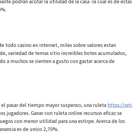
ante podran acotar la utilidad de la casa -la cual es de estas
n%.
e todo casino en internet, miles sobre valores estan
lde, variedad de temas sitio increibles botes acumulados,
do a muchos se sienten a gusto con gastar acerca de
n el pasar del tiempo mayor suspenso, una ruleta
https://zet-
los jugadores. Ganar con ruleta online recursos eficaz se
 juegos con menor utilidad para una estirpe. Acerca de los
ganancia es de unico 2,70%.